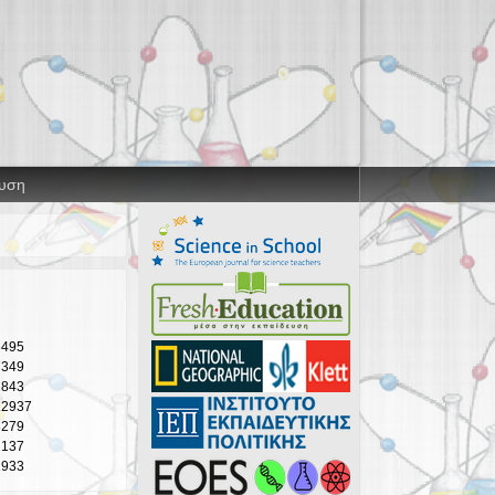
ευση
5495
7349
2843
12937
8279
2137
1933