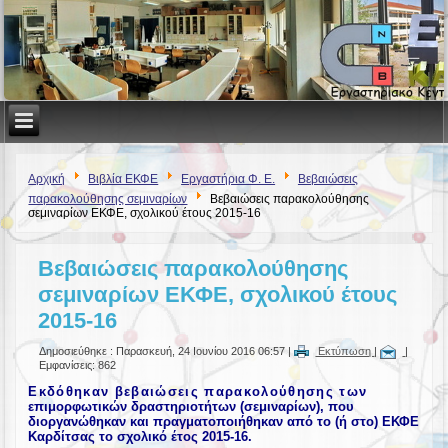
Αρχική
Βιβλία ΕΚΦΕ
Εργαστήρια Φ. Ε.
Βεβαιώσεις
παρακολούθησης σεμιναρίων
Βεβαιώσεις παρακολούθησης
σεμιναρίων ΕΚΦΕ, σχολικού έτους 2015-16
Βεβαιώσεις παρακολούθησης
σεμιναρίων ΕΚΦΕ, σχολικού έτους
2015-16
Δημοσιεύθηκε : Παρασκευή, 24 Ιουνίου 2016 06:57
|
Εκτύπωση
|
|
Εμφανίσεις: 862
Εκδόθηκαν
βεβαιώσεις παρακολούθησης των
επιμορφωτικών δραστηριοτήτων (σεμιναρίων), που
διοργανώθηκαν και πραγματοποιήθηκαν από το (ή στο) ΕΚΦΕ
Καρδίτσας το σχολικό έτος 2015-16.