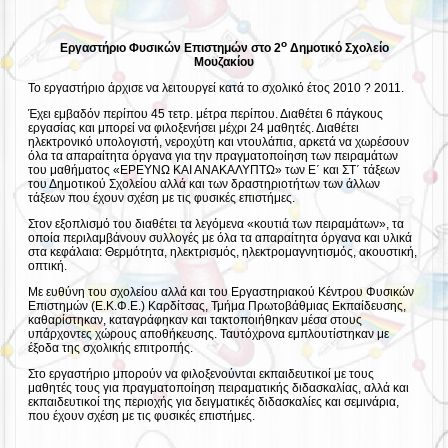
ο
Εργαστήριο Φυσικών Επιστημών στο 2
Δημοτικό Σχολείο
Μουζακίου
Το εργαστήριο άρχισε να λειτουργεί κατά το σχολικό έτος 2010 ? 2011.
Έχει εμβαδόν περίπου 45 τετρ. μέτρα περίπου. Διαθέτει 6 πάγκους
εργασίας και μπορεί να φιλοξενήσει μέχρι 24 μαθητές. Διαθέτει
ηλεκτρονικό υπολογιστή, νεροχύτη και ντουλάπια, αρκετά να χωρέσουν
όλα τα απαραίτητα όργανα για την πραγματοποίηση των πειραμάτων
του μαθήματος «ΕΡΕΥΝΩ ΚΑΙ ΑΝΑΚΑΛΥΠΤΩ» των Ε΄ και ΣΤ΄ τάξεων
του Δημοτικού Σχολείου αλλά και των δραστηριοτήτων των άλλων
τάξεων που έχουν σχέση με τις φυσικές επιστήμες.
Στον εξοπλισμό του διαθέτει τα λεγόμενα «κουτιά των πειραμάτων», τα
οποία περιλαμβάνουν συλλογές με όλα τα απαραίτητα όργανα και υλικά
στα κεφάλαια: Θερμότητα, ηλεκτρισμός, ηλεκτρομαγνητισμός, ακουστική,
οπτική.
Με ευθύνη του σχολείου αλλά και του Εργαστηριακού Κέντρου Φυσικών
Επιστημών (Ε.Κ.Φ.Ε.) Καρδίτσας, Τμήμα Πρωτοβάθμιας Εκπαίδευσης,
καθαρίστηκαν, καταγράφηκαν και τακτοποιήθηκαν μέσα στους
υπάρχοντες χώρους αποθήκευσης. Ταυτόχρονα εμπλουτίστηκαν με
έξοδα της σχολικής επιτροπής.
Στο εργαστήριο μπορούν να φιλοξενούνται εκπαιδευτικοί με τους
μαθητές τους για πραγματοποίηση πειραματικής διδασκαλίας, αλλά και
εκπαιδευτικοί της περιοχής για δειγματικές διδασκαλίες και σεμινάρια,
που έχουν σχέση με τις φυσικές επιστήμες.