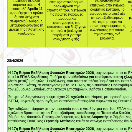
πάτησαν σε άλλο
κλωνοποιήθηκε
πε
επιτυχία στον Άρη και
ουράνιο σώμα. Η
επιτυχώς από ενήλικο
ολοκλήρωσε την
αποστολή
Apollo 11
σωματικό κύτταρο. Το
αποστολή του. Μετέδωσε
προσέφερε τα πρώτα
γεγονός αυτό απέδειξε
τις πρώτες έγχρωμες
άμεσα δείγματα
ότι ένα εξειδικευμένο
Κ
πανοραμικές
σεληνιακού εδάφους,
κύτταρο μπορεί να
φωτογραφίες της
μεταμορφώνοντας τη
επαναπρογραμματιστεί,
επιφάνειας και διεξήγαγε
μελέτη της πλανητικής
αλλάζοντας για πάντα
σ
τα πρώτα βιολογικά
γεωλογίας.
την αναπτυξιακή
πειράματα για την
βιολογία.
αναζήτηση ζωής.
28/4/2026
Η
17η Ετήσια Εκδήλωση Φυσικών Επιστημών 2026
, οργανωμένη από το Ε
στο
1ο ΕΠΑΛ Καρδίτσας
. Το θέμα ήταν «
Μαθαίνω για το σύμπαν και τη χλωμ
ιδεών μεταξύ μαθητών. Η εκδήλωση, που αποτελεί πλέον θεσμό για την εκπαι
Αριστείδη Γκάτση, σε συνεργασία με το 1ο ΕΠΑΛ, τις Διευθύνσεις Πρωτοβάθμ
τον Σύμβουλο Εκπαίδευσης Θετικών Επιστημών κ. Χρήστο Παπαθανασίου.
Στη φετινή διοργάνωση συμμετείχαν
21 σχολεία
του Νομού, με περισσότερου
STEM, ψηφιακές εφαρμογές και εκπαιδευτικά παιχνίδια γύρω από τις Θετικές 
Την εκδήλωση τίμησαν με την παρουσία τους η Διευθύντρια του 1ου ΕΠΑΛ κα
σχολικών δραστηριοτήτων Πρωτοβάθμιας εκπαίδευσης κα
Τσουκαλά Κικιλία
Σύμβουλος Φυσικών Επιστημών Λάρισας κος
Νίκος Διαμαντής
, ο Σύμβουλος
υπεύθυνος ΕΚΦΕ κος
Σεραφείμ Μπίτσιος
και άλλα στελέχη εκπαίδευσης όπως
Η
17η Ετήσια Εκδήλωση Φυσικών Επιστημών 2026
, οργανωμένη από το Ε