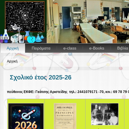
Αρχική
Πειράματα
e-class
e-Books
Βιβλί
Αρχική
Σχολικό έτος 2025-26
πεύθυνος ΕΚΦΕ: Γκάτσης Αριστείδης τηλ.: 2441079171 -70, κιν.: 69 78 7