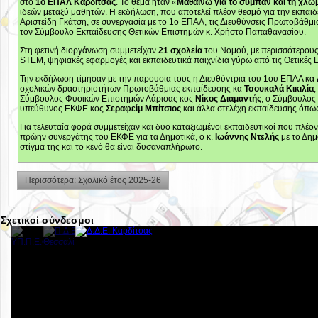
στο
1ο ΕΠΑΛ Καρδίτσας
. Το θέμα ήταν «
Μαθαίνω για το σύμπαν και τη χλωμ
ιδεών μεταξύ μαθητών. Η εκδήλωση, που αποτελεί πλέον θεσμό για την εκπαι
Αριστείδη Γκάτση, σε συνεργασία με το 1ο ΕΠΑΛ, τις Διευθύνσεις Πρωτοβάθμ
τον Σύμβουλο Εκπαίδευσης Θετικών Επιστημών κ. Χρήστο Παπαθανασίου.
Στη φετινή διοργάνωση συμμετείχαν
21 σχολεία
του Νομού, με περισσότερου
STEM, ψηφιακές εφαρμογές και εκπαιδευτικά παιχνίδια γύρω από τις Θετικές 
Την εκδήλωση τίμησαν με την παρουσία τους η Διευθύντρια του 1ου ΕΠΑΛ κα
σχολικών δραστηριοτήτων Πρωτοβάθμιας εκπαίδευσης κα
Τσουκαλά Κικιλία
Σύμβουλος Φυσικών Επιστημών Λάρισας κος
Νίκος Διαμαντής
, ο Σύμβουλος
υπεύθυνος ΕΚΦΕ κος
Σεραφείμ Μπίτσιος
και άλλα στελέχη εκπαίδευσης όπως
Για τελευταία φορά συμμετείχαν και δυο καταξιωμένοι εκπαιδευτικοί που πλέον
πρώην συνεργάτης του ΕΚΦΕ για τα Δημοτικά, ο κ.
Ιωάννης Ντελής
με το Δημ
στίγμα της και το κενό θα είναι δυσαναπλήρωτο.
Περισσότερα: Σχολικό έτος 2025-26
Σχετικοί σύνδεσμοι