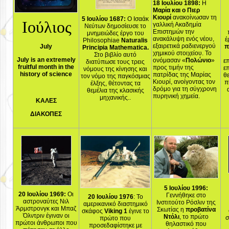
18 Ιουλίου 1898:
Η
Μαρία και ο Πιερ
Κιουρί
ανακοίνωσαν τη
5 Ιουλίου 1687:
Ο Ισαάκ
Ιούλιος
γαλλική Ακαδημία
Νεύτων δημοσίευσε το
Επιστημών την
μνημειώδες έργο του
ανακάλυψη ενός νέου,
έ
Philosophiae
Naturalis
εξαιρετικά ραδιενεργού
July
π
Principia Mathematica.
χημικού στοιχείου. Το
Στο βιβλίο αυτό
July is an extremely
ονόμασαν «
Πολώνιο
»
επ
διατύπωσε τους τρεις
fruitful month in the
προς τιμήν της
επ
νόμους της κίνησης και
history of science
πατρίδας της Μαρίας
θ
τον νόμο της παγκόσμιας
Κιουρί, ανοίγοντας τον
π
έλξης, θέτοντας τα
δρόμο για τη σύγχρονη
θεμέλια της κλασικής
πυρηνική χημεία.
μηχανικής..
ΚΑΛΕΣ
ΔΙΑΚΟΠΕΣ
5 Ιουλίου 1996:
20 Ιουλίου 1969:
Οι
Γεννήθηκε στο
20 Ιουλίου 1976
: Το
αστροναύτες Νιλ
Ινστιτούτο Ρόσλιν της
αμερικανικό διαστημικό
Άρμστρονγκ και Μπαζ
Σκωτίας η
προβατίνα
σκάφος
Viking 1
έγινε το
Όλντριν έγιναν οι
Ντόλι
, το πρώτο
σ
πρώτο που
πρώτοι άνθρωποι που
θηλαστικό που
προσεδαφίστηκε με