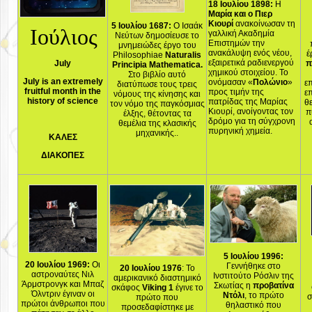
18 Ιουλίου 1898:
Η
Μαρία και ο Πιερ
Κιουρί
ανακοίνωσαν τη
5 Ιουλίου 1687:
Ο Ισαάκ
Ιούλιος
γαλλική Ακαδημία
Νεύτων δημοσίευσε το
Επιστημών την
μνημειώδες έργο του
ανακάλυψη ενός νέου,
έ
Philosophiae
Naturalis
εξαιρετικά ραδιενεργού
July
π
Principia Mathematica.
χημικού στοιχείου. Το
Στο βιβλίο αυτό
July is an extremely
ονόμασαν «
Πολώνιο
»
επ
διατύπωσε τους τρεις
fruitful month in the
προς τιμήν της
επ
νόμους της κίνησης και
history of science
πατρίδας της Μαρίας
θ
τον νόμο της παγκόσμιας
Κιουρί, ανοίγοντας τον
π
έλξης, θέτοντας τα
δρόμο για τη σύγχρονη
θεμέλια της κλασικής
πυρηνική χημεία.
μηχανικής..
ΚΑΛΕΣ
ΔΙΑΚΟΠΕΣ
5 Ιουλίου 1996:
20 Ιουλίου 1969:
Οι
Γεννήθηκε στο
20 Ιουλίου 1976
: Το
αστροναύτες Νιλ
Ινστιτούτο Ρόσλιν της
αμερικανικό διαστημικό
Άρμστρονγκ και Μπαζ
Σκωτίας η
προβατίνα
σκάφος
Viking 1
έγινε το
Όλντριν έγιναν οι
Ντόλι
, το πρώτο
σ
πρώτο που
πρώτοι άνθρωποι που
θηλαστικό που
προσεδαφίστηκε με