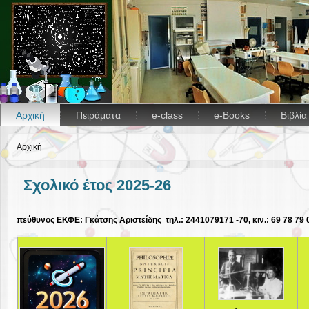
Αρχική
Πειράματα
e-class
e-Books
Βιβλί
Αρχική
Σχολικό έτος 2025-26
πεύθυνος ΕΚΦΕ: Γκάτσης Αριστείδης τηλ.: 2441079171 -70, κιν.: 69 78 7