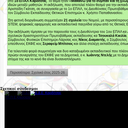
στο
1ο ΕΠΑΛ Καρδίτσας
. Το θέμα ήταν «
Μαθαίνω για το σύμπαν και τη χλωμ
ιδεών μεταξύ μαθητών. Η εκδήλωση, που αποτελεί πλέον θεσμό για την εκπαι
Αριστείδη Γκάτση, σε συνεργασία με το 1ο ΕΠΑΛ, τις Διευθύνσεις Πρωτοβάθμ
τον Σύμβουλο Εκπαίδευσης Θετικών Επιστημών κ. Χρήστο Παπαθανασίου.
Στη φετινή διοργάνωση συμμετείχαν
21 σχολεία
του Νομού, με περισσότερου
STEM, ψηφιακές εφαρμογές και εκπαιδευτικά παιχνίδια γύρω από τις Θετικές 
Την εκδήλωση τίμησαν με την παρουσία τους η Διευθύντρια του 1ου ΕΠΑΛ κα
σχολικών δραστηριοτήτων Πρωτοβάθμιας εκπαίδευσης κα
Τσουκαλά Κικιλία
Σύμβουλος Φυσικών Επιστημών Λάρισας κος
Νίκος Διαμαντής
, ο Σύμβουλος
υπεύθυνος ΕΚΦΕ κος
Σεραφείμ Μπίτσιος
και άλλα στελέχη εκπαίδευσης όπως
Για τελευταία φορά συμμετείχαν και δυο καταξιωμένοι εκπαιδευτικοί που πλέον
πρώην συνεργάτης του ΕΚΦΕ για τα Δημοτικά, ο κ.
Ιωάννης Ντελής
με το Δημ
στίγμα της και το κενό θα είναι δυσαναπλήρωτο.
Περισσότερα: Σχολικό έτος 2025-26
Σχετικοί σύνδεσμοι