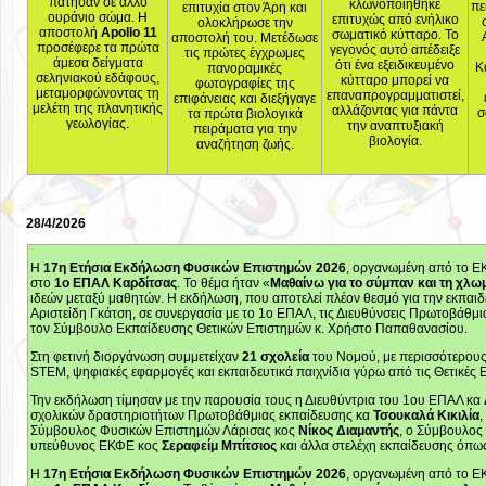
πάτησαν σε άλλο
κλωνοποιήθηκε
πε
επιτυχία στον Άρη και
ουράνιο σώμα. Η
επιτυχώς από ενήλικο
ολοκλήρωσε την
αποστολή
Apollo 11
σωματικό κύτταρο. Το
αποστολή του. Μετέδωσε
προσέφερε τα πρώτα
γεγονός αυτό απέδειξε
τις πρώτες έγχρωμες
άμεσα δείγματα
ότι ένα εξειδικευμένο
Κ
πανοραμικές
σεληνιακού εδάφους,
κύτταρο μπορεί να
φωτογραφίες της
μεταμορφώνοντας τη
επαναπρογραμματιστεί,
επιφάνειας και διεξήγαγε
μελέτη της πλανητικής
αλλάζοντας για πάντα
σ
τα πρώτα βιολογικά
γεωλογίας.
την αναπτυξιακή
πειράματα για την
βιολογία.
αναζήτηση ζωής.
28/4/2026
Η
17η Ετήσια Εκδήλωση Φυσικών Επιστημών 2026
, οργανωμένη από το Ε
στο
1ο ΕΠΑΛ Καρδίτσας
. Το θέμα ήταν «
Μαθαίνω για το σύμπαν και τη χλωμ
ιδεών μεταξύ μαθητών. Η εκδήλωση, που αποτελεί πλέον θεσμό για την εκπαι
Αριστείδη Γκάτση, σε συνεργασία με το 1ο ΕΠΑΛ, τις Διευθύνσεις Πρωτοβάθμ
τον Σύμβουλο Εκπαίδευσης Θετικών Επιστημών κ. Χρήστο Παπαθανασίου.
Στη φετινή διοργάνωση συμμετείχαν
21 σχολεία
του Νομού, με περισσότερου
STEM, ψηφιακές εφαρμογές και εκπαιδευτικά παιχνίδια γύρω από τις Θετικές 
Την εκδήλωση τίμησαν με την παρουσία τους η Διευθύντρια του 1ου ΕΠΑΛ κα
σχολικών δραστηριοτήτων Πρωτοβάθμιας εκπαίδευσης κα
Τσουκαλά Κικιλία
Σύμβουλος Φυσικών Επιστημών Λάρισας κος
Νίκος Διαμαντής
, ο Σύμβουλος
υπεύθυνος ΕΚΦΕ κος
Σεραφείμ Μπίτσιος
και άλλα στελέχη εκπαίδευσης όπως
Η
17η Ετήσια Εκδήλωση Φυσικών Επιστημών 2026
, οργανωμένη από το Ε