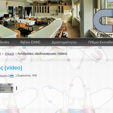
Books
Βιβλία ΕΚΦΕ
Δραστηριότητες
Π/θμια Εκπαίδ
)
Χημεία
Αντιδράσεις οξειδοαναγωγής (video)
 (video)
ύπωση
|
| Εμφανίσεις: 849
)