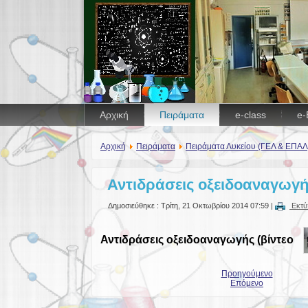
Αρχική
Πειράματα
e-class
e-
Αρχική
Πειράματα
Πειράματα Λυκείου (ΓΕΛ & ΕΠΑΛ
Αντιδράσεις οξειδοαναγωγής
Δημοσιεύθηκε : Τρίτη, 21 Οκτωβρίου 2014 07:59
|
Εκτ
Αντιδράσεις οξειδοαναγωγής
(βίντεο
Προηγούμενο
Επόμενο