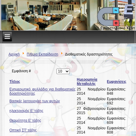
Αρχική
Π/θμια Εκπαίδευση
Διαθεματικές δραστηριότητες
Εμφάνιση #
Ημερομηνία
Τίτλος
Εμφανίσεις
Μεταβολής
Ενημερωτικό φυλλάδιο για διαθεματικές
25 Νοεμβρίου
Εμφανίσεις:
δραστηριότητες
2014
848
25 Νοεμβρίου
Εμφανίσεις:
Βασικές λειτουργίες των φυτών
2014
692
27 Φεβρουαρίου
Εμφανίσεις:
ηλεκτρισμός Ε' τάξης
2015
635
25 Νοεμβρίου
Εμφανίσεις:
Θερμότητα Ε' τάξης
2014
609
25 Νοεμβρίου
Εμφανίσεις:
Οπτική ΣΤ' τάξης
2014
808