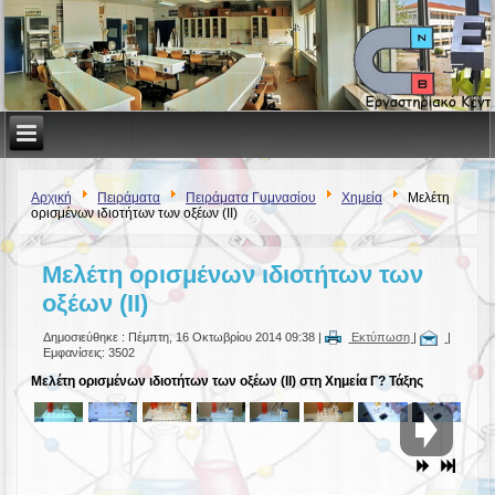
Αρχική
Πειράματα
Πειράματα Γυμνασίου
Χημεία
Μελέτη
ορισμένων ιδιοτήτων των οξέων (ΙΙ)
Μελέτη ορισμένων ιδιοτήτων των
οξέων (ΙΙ)
Δημοσιεύθηκε : Πέμπτη, 16 Οκτωβρίου 2014 09:38
|
Εκτύπωση
|
|
Εμφανίσεις: 3502
Μελέτη ορισμένων ιδιοτήτων των οξέων (ΙΙ)
στη Χημεία Γ? Τάξης