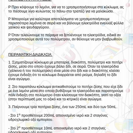
P Πριν κόψουμε το λεμόνι, για να το χρησιμοποιήσουμε στο κύκλωμα, ας
το πιέσουμε λίγο κυλώντας το πάνω στο τραπέζι για να μαλακώσει.
P Μπορούμε για καλύτερα αποτελέσματα να χρησιμοποιήσουμε
περισσότερα λεμόνια σε σειρά και να βάλουμε ηλεκτρόδια εναλλάξ φύλλα
χαλκού και ψευδαργύρου.
P Όταν τελειώνουμε το πείραμα να ξεπλένουμε τα ηλεκτρόδια, ειδικά αν
χρησιμοποιούμε αυτά του πολύμετρου, αν θέλουμε να μην βιαβρωθούν.
ΠΕΙΡΑΜΑΤΙΚΗ ΔΙΑΔΙΚΑΣΙΑ:
1. Σχηματίζουμε κύκλωμα με μπαταρία, διακόπτη, πολύμετρο και ποτήρι
ζέσης, μέσα στο οποίο έχουμε βάλει ξίδι, σε σειρά. Όταν τα ηλεκτρόδια
(χάλκινα ή του πολύμετρου) είναι μέσα στο ξίδι και ο διακόπτης κλείσει
έχουμε ένδειξη ότι το κύκλωμα διαρρέεται από ρεύμα, δηλαδή το ξίδι
είναι αγώγιμο.
2. Στο παραπάνω κύκλωμα αντικαθιστούμε το ποτήρι ζέσης που είχε ξίδι
με ένα λεμόνι μέσα στο οποίο βυθίζουμε τα ηλεκτρόδια και παρατηρούμε
πάλι ένδειξη στο πολύμετρο όταν κλείσουμε τον διακόπτη, γιατί τα οξέα
(στην περίπτωσή μας το οξικό και το κιτρικό) είναι αγώγιμα.
3. Παίρνουμε τρία ποτήρια ζέσης, ένα των 250mL και δύο των 50mL.
ο
- Στο 1
προσθέτουμε 200mL απιονισμένο νερό και 2 σταγόνες
υδροχλωρικό οξύ εμπορίου.
ο
- Στο 2
προσθέτουμε 10mL απιονισμένο νερό και 2 σταγόνες
υδροχλωρικό οξύ εμπορίου.