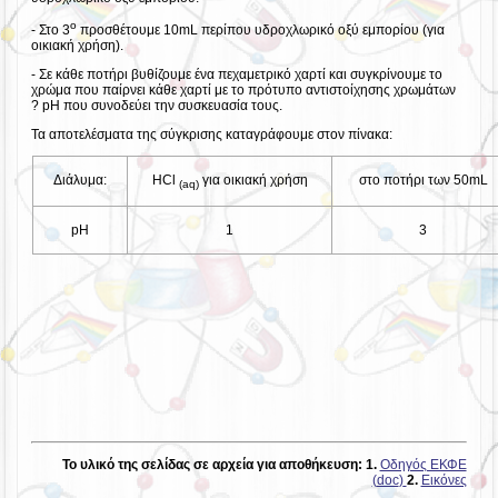
ο
- Στο 3
προσθέτουμε 10mL περίπου υδροχλωρικό οξύ εμπορίου (για
οικιακή χρήση).
- Σε κάθε ποτήρι βυθίζουμε ένα πεχαμετρικό χαρτί και συγκρίνουμε το
χρώμα που παίρνει κάθε χαρτί με το πρότυπο αντιστοίχησης χρωμάτων
? pH που συνοδεύει την συσκευασία τους.
Τα αποτελέσματα της σύγκρισης καταγράφουμε στον πίνακα:
Διάλυμα:
HCl
για οικιακή χρήση
στο ποτήρι των 50mL
(
aq
)
pH
1
3
Το υλικό της σελίδας σε αρχεία για αποθήκευση:
1.
Οδηγός ΕΚΦΕ
(
doc
)
2.
Εικόνες